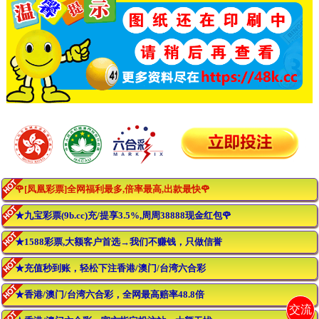
🌹[凤凰彩票]全网福利最多,倍率最高,出款最快🌹
★九宝彩票(9b.cc)充/提享3.5%,周周38888现金红包🌹
★1588彩票,大额客户首选→我们不赚钱，只做信誉
★充值秒到账，轻松下注香港/澳门/台湾六合彩
★香港/澳门/台湾六合彩，全网最高赔率48.8倍
交流